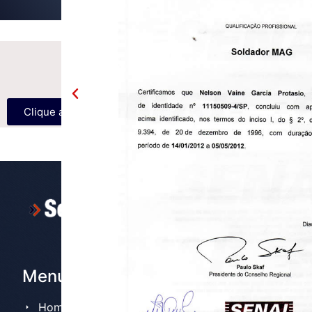
Faça um orçamento sem
compromisso
Clique aqui
Menu
Home