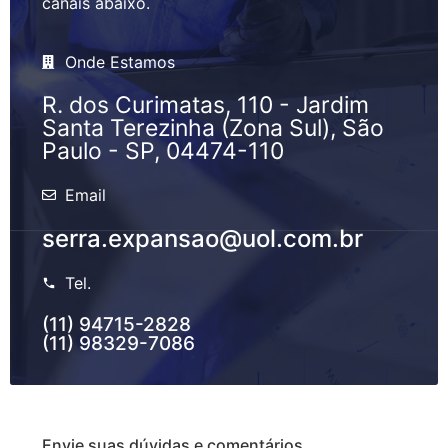
canais abaixo.
Onde Estamos
R. dos Curimatas, 110 - Jardim
Santa Terezinha (Zona Sul), São
Paulo - SP, 04474-110
Email
serra.expansao@uol.com.br
Tel.
(11) 94715-2828
(11) 98329-7086
Envie suas dúvidas e comentários